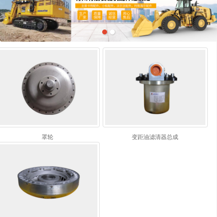
罩轮
变距油滤清器总成